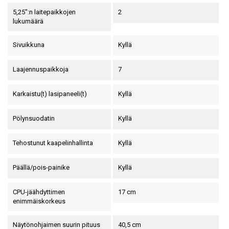
5,25":n laitepaikkojen
2
lukumäärä
Sivuikkuna
Kyllä
Laajennuspaikkoja
7
Karkaistu(t) lasipaneeli(t)
Kyllä
Pölynsuodatin
Kyllä
Tehostunut kaapelinhallinta
Kyllä
Päällä/pois-painike
Kyllä
CPU-jäähdyttimen
17 cm
enimmäiskorkeus
Näytönohjaimen suurin pituus
40,5 cm