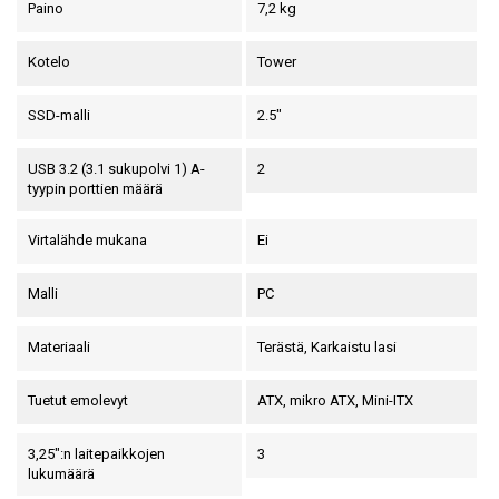
Paino
7,2 kg
Kotelo
Tower
SSD-malli
2.5"
USB 3.2 (3.1 sukupolvi 1) A-
2
tyypin porttien määrä
Virtalähde mukana
Ei
Malli
PC
Materiaali
Terästä, Karkaistu lasi
Tuetut emolevyt
ATX, mikro ATX, Mini-ITX
3,25":n laitepaikkojen
3
lukumäärä