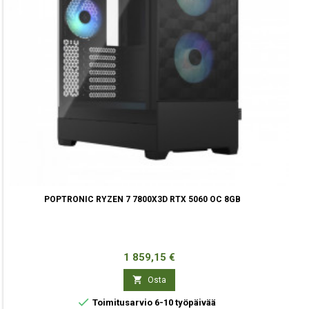
POPTRONIC RYZEN 7 7800X3D RTX 5060 OC 8GB
Hinta
1 859,15 €

Osta

Toimitusarvio 6-10 työpäivää