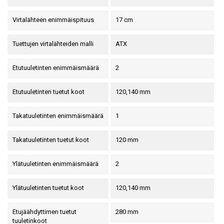
Virtalähteen enimmäispituus
17 cm
Tuettujen virtalähteiden malli
ATX
Etutuuletinten enimmäismäärä
2
Etutuuletinten tuetut koot
120,140 mm
Takatuuletinten enimmäismäärä
1
Takatuuletinten tuetut koot
120 mm
Ylätuuletinten enimmäismäärä
2
Ylätuuletinten tuetut koot
120,140 mm
Etujäähdyttimen tuetut
280 mm
tuuletinkoot