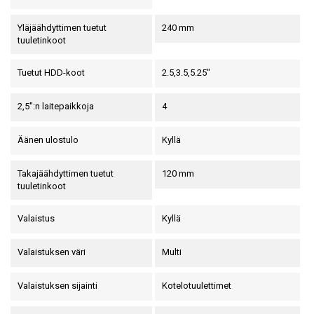
Yläjäähdyttimen tuetut
240 mm
tuuletinkoot
Tuetut HDD-koot
2.5,3.5,5.25"
2,5":n laitepaikkoja
4
Äänen ulostulo
Kyllä
Takajäähdyttimen tuetut
120 mm
tuuletinkoot
Valaistus
Kyllä
Valaistuksen väri
Multi
Valaistuksen sijainti
Kotelotuulettimet