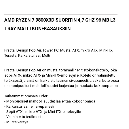
AMD RYZEN 7 9800X3D SUORITIN 4,7 GHZ 96 MB L3
TRAY MALLI KONEKASAUKSIIN
Fractal Design Pop Air, Tower, PC, Musta, ATX, mikro ATX, Mini-ITX,
Terästä, Karkaistu lasi, Multi
Fractal Design Pop Air on musta, tornimallinen tietokonekotelo, joka
sopii ATX-, mikro ATX- ja Mini-ITX-emolevyille. Kotelo on valmistettu
teräksestä ja siinä on karkaistu lasinen sivupaneeli. Lisäksi kotelossa
on monipuoliset mahdollisuudet laajentaa ja muokata kokoonpanoa.
Tärkeimmät ominaisuudet:
- Monipuoliset mahdollisuudet laajentaa kokoonpanoa
- Karkaistu lasinen sivupaneeli
- Sopii ATX-, mikro ATX- ja Mini-ITX-emolevyille
- Valmistettu teräksestä
- Musta väritys