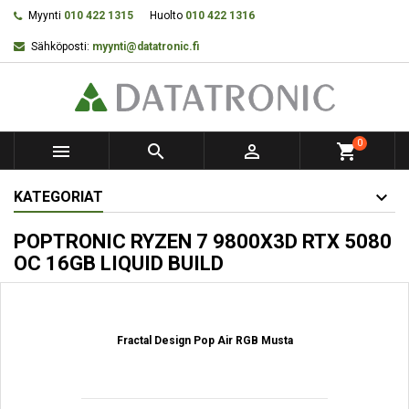
Myynti
010 422 1315
Huolto
010 422 1316
Sähköposti:
myynti@datatronic.fi
0



shopping_cart
KATEGORIAT
POPTRONIC RYZEN 7 9800X3D RTX 5080
OC 16GB LIQUID BUILD
Fractal Design Pop Air RGB Musta