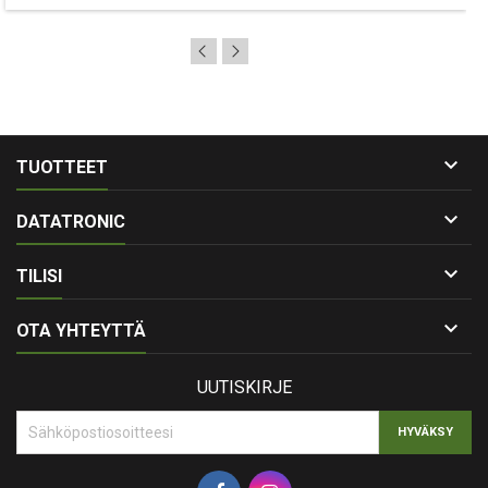

TUOTTEET

DATATRONIC

TILISI

OTA YHTEYTTÄ
UUTISKIRJE