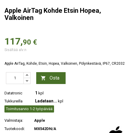
Apple AirTag Kohde Etsin Hopea,
Valkoinen
117,
90 €
Sisältää alv:n
Apple AirTag, Kohde, Etsin, Hopea, Valkoinen, Pölynkestävä, IP67, CR2032
Osta

1
Datatronic
kpl
Ladataan...
Tukkureilla
kpl
Toimitusarvio 1-2 työpäivää
Valmistaja:
Apple
Tuotekoodi:
MX542DN/A