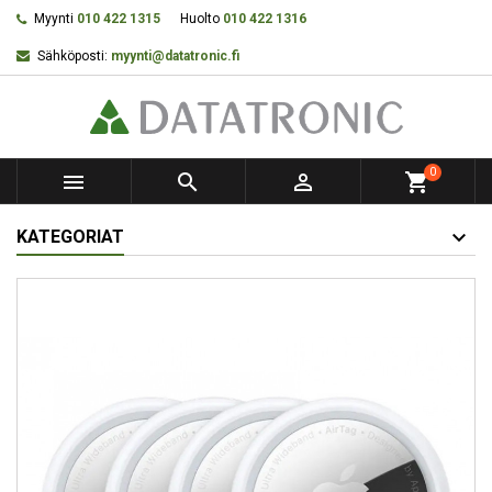
Myynti
010 422 1315
Huolto
010 422 1316
Sähköposti:
myynti@datatronic.fi
0



shopping_cart
KATEGORIAT