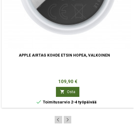
APPLE AIRTAG KOHDE ETSIN HOPEA, VALKOINEN
Hinta
109,90 €

Osta

Toimitusarvio 2-4 työpäivää