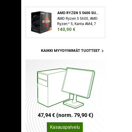
AMD RYZEN 5 5600 SUORITIN 3,5 GHZ 32 MB L3 LAATIKKO
AMD Ryzen 5 5600, AMD
Ryzen™ 5, Kanta AM4, 7
Hinta
140,90 €
nm, AMD, 3,5 GHz, 4,4
GHz

KAIKKI MYYDYIMMÄT TUOTTEET
4
7
,
9
4
€
(
n
o
r
m
.
7
9
,
9
0
€
)
Kasauspalvelu