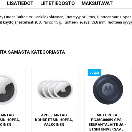
S
LISÄTIEDOT
LIITETIEDOSTO
MAKSUTAVAT
y Finder. Tarkoitus: Henkilökohtainen, Tuotetyyppi: Etsin, Tuotteen väri: Hopea
t käyttöjärjestelmät: iOS. Paino: 15 g, Tuotteen leveys: 53,8 mm, Tuotteen syv
ITA SAMASTA KATEGORIASTA
Loppu
 AIRTAG
APPLE AIRTAG
MOTOROLA
SIN HOPEA,
KOHDE ETSIN HOPEA,
PG38C06059 GPS-
OINEN
VALKOINEN
SEURANTALAITE JA -
ETSIN UNIVERSAALI