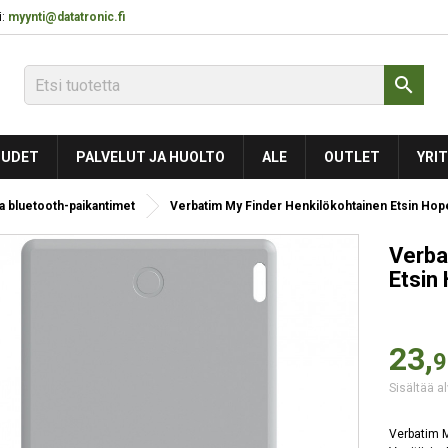
:
myynti@datatronic.fi

UDET
PALVELUT JA HUOLTO
ALE
OUTLET
YRIT
a bluetooth-paikantimet
Verbatim My Finder Henkilökohtainen Etsin Hop
Verba
Etsin
23,
9
Sisältää al
Verbatim M