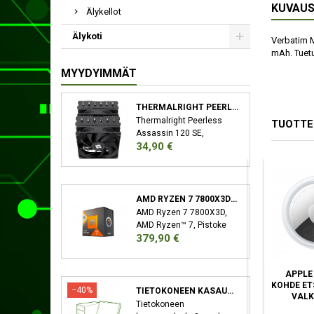
KUVAU
Älykellot
Älykoti
Verbatim M
mAh. Tuetu
MYYDYIMMÄT
THERMALRIGHT PEERLESS ASSASSIN 120 SE SUORITIN JÄÄHDYTYSLEVY/JÄÄHDYTIN 12 CM MUSTA
Thermalright Peerless
TUOTTE
Assassin 120 SE,
Hinta
34,90 €
Jäähdytyslevy/jäähdytin,
12 cm, 66,17 cfm, Musta
AMD RYZEN 7 7800X3D SUORITIN 4,2 GHZ 96 MB L3 LAATIKKO
AMD Ryzen 7 7800X3D,
AMD Ryzen™ 7, Pistoke
Hinta
379,90 €
AM5, 5 nm, AMD,
7800X3D, 4,2 GHz
AQIILA 406073 GPS-
CELLY
APPLE
SEURANTALAITE JA -
SMARTFINDERBK
KOHDE ET
−40%
TIETOKONEEN KASAUSPALVELU
ETSIN UNIVERSAALI
AVAINTEN
VALK
Tietokoneen
MUSTA
PAIKANNIN MUSTA