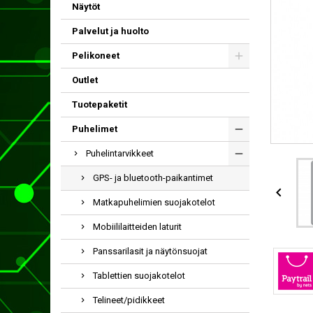
Näytöt
Palvelut ja huolto
Pelikoneet
Outlet
Tuotepaketit
Puhelimet
Puhelintarvikkeet
GPS- ja bluetooth-paikantimet

Matkapuhelimien suojakotelot
Mobiililaitteiden laturit
Panssarilasit ja näytönsuojat
Tablettien suojakotelot
Telineet/pidikkeet