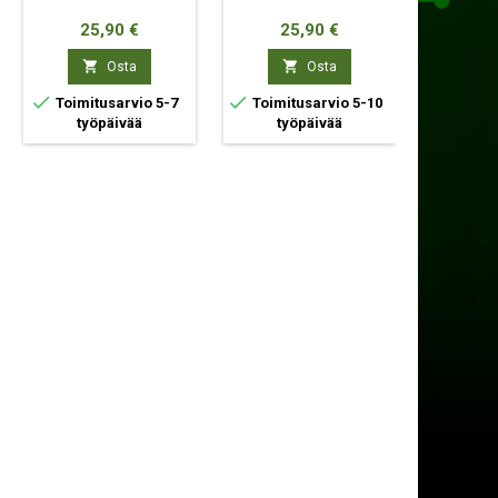
MU
VAALEAN
Hinta
Hinta
Hi
25,90 €
25,90 €
42
VAL


Osta
Osta



Toimitusarvio 5-7
Toimitusarvio 5-10
Toimit
työpäivää
työpäivää
ty