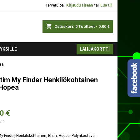
Tervetuloa,
Kirjaudu sisään
tai
Luo tili
shopping_cart
Ostoskori:
0
Tuotteet - 0,00 €
YKSILLE
LAHJAKORTTI
ea
tim My Finder Henkilökohtainen
 Hopea
0 €
v:n
y Finder, Henkilökohtainen, Etsin, Hopea, Pölynkestävä,