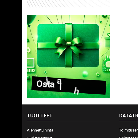
O
s
t
a
l
a
h
j
a
k
o
r
t
t
i
TUOTTEET
DATATR
Alennettu hinta
Toimituse