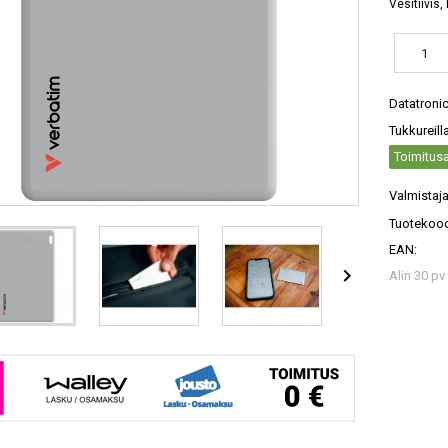
Vesitiivis,
Datatroni
Tukkureill
Toimitusa
Valmistaja
Tuotekood
EAN:

Alin 30 pv