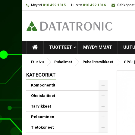
Myynti
010 422 1315
Huolto
010 422 1316
Sähköposti
TUOTTEET
MYYDYIMMÄT
UUTU
Etusivu
Puhelimet
Puhelintarvikkeet
GPS- j
KATEGORIAT
Komponentit
Oheislaitteet
Tarvikkeet
Pelaaminen
Tietokoneet