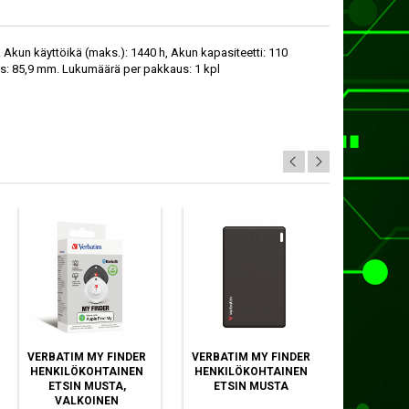
. Akun käyttöikä (maks.): 1440 h, Akun kapasiteetti: 110
yys: 85,9 mm. Lukumäärä per pakkaus: 1 kpl
VERBATIM MY FINDER
VERBATIM MY FINDER
VERBAT
HENKILÖKOHTAINEN
HENKILÖKOHTAINEN
GPS-SEU
ETSIN MUSTA,
ETSIN MUSTA
JA 
VALKOINEN
HENKILÖ