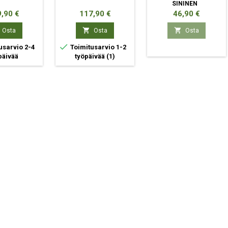
SININEN
ta
Hinta
Hinta
,90 €
117,90 €
46,90 €


Osta
Osta
Osta

usarvio 2-4
Toimitusarvio 1-2
päivää
työpäivää
(1)