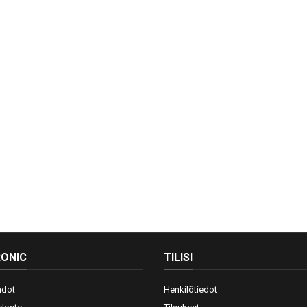
ONIC
TILISI
hdot
Henkilötiedot