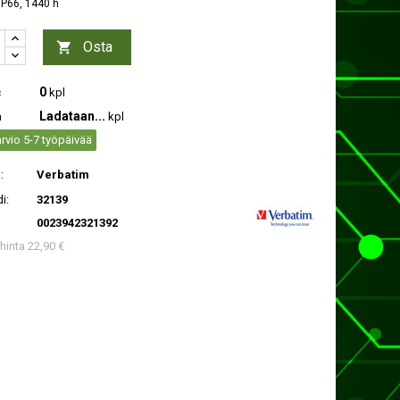
 IP66, 1440 h
Osta

0
c
kpl
Ladataan...
a
kpl
rvio 5-7 työpäivää
:
Verbatim
i:
32139
0023942321392
 hinta 22,90 €