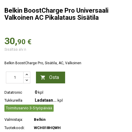
Belkin BoostCharge Pro Universaali
Valkoinen AC Pikalataus Sisätila
30,
90 €
Sisältää alv:n
Belkin BoostCharge Pro, Sisätila, AC, Valkoinen
Osta

0
Datatronic
kpl
Ladataan...
Tukkureilla
kpl
Toimitusarvio 3-5 työpäivää
Valmistaja:
Belkin
Tuotekoodi:
WCH018HQWH