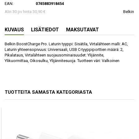
EAN:
0745883918454
Alin 30 pv hinta 30,90 €
Belkin
KUVAUS
LISÄTIEDOT
MAKSUTAVAT
Belkin BoostCharge Pro. Laturin tyyppi: Sisätila, Virtalähteen malli: AC,
Laturin yhteensopivuus: Universaali, USB C-tyyppiporttien määrä: 2,
Pikalataus, Virtalähteen suojausominaisuudet: Ylijännite,
Ylikuormittaa, Oikosulku, Ylijännitesuoja. Tuotteen väri: Valkoinen
TUOTTEITA SAMASTA KATEGORIASTA