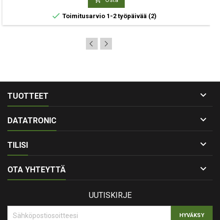

Toimitusarvio 1-2 työpäivää
(2)

TUOTTEET

DATATRONIC

TILISI

OTA YHTEYTTÄ
UUTISKIRJE