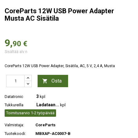
CoreParts 12W USB Power Adapter
Musta AC Sisätila
9,
90 €
Sisältää alv:n
CoreParts 12W USB Power Adapter, Sisätila, AC, 5 V, 2,4 A, Musta
Osta

3
Datatronic
kpl
Ladataan...
Tukkureilla
kpl
Toimitusarvio 1-2 työpäivää
Valmistaja:
CoreParts
Tuotekoodi:
MBXAP-AC0007-B