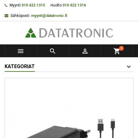
Myynti
010 422 1315
Huolto
010 422 1316
Sähköposti:
myynti@datatronic.fi
0



shopping_cart
KATEGORIAT