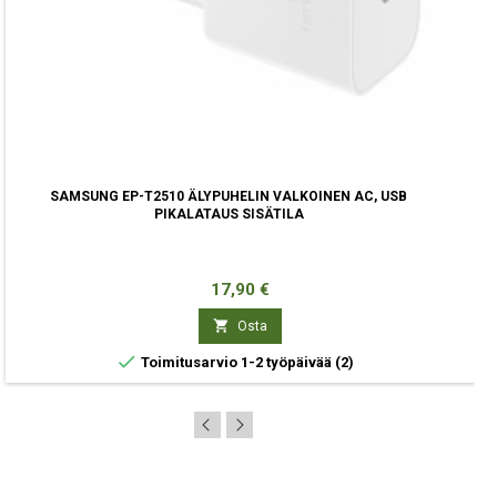
SAMSUNG EP-T2510 ÄLYPUHELIN VALKOINEN AC, USB
PIKALATAUS SISÄTILA
Hinta
17,90 €

Osta

Toimitusarvio 1-2 työpäivää
(2)