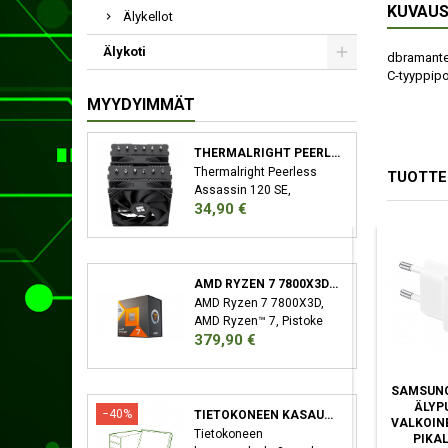
KUVAU
Älykellot
Älykoti
dbramante1
C-tyyppipo
MYYDYIMMÄT
THERMALRIGHT PEERLESS ASSASSIN 120 SE SUORITIN JÄÄHDYTYSLEVY/JÄÄHDYTIN 12 CM MUSTA
Thermalright Peerless
TUOTTE
Assassin 120 SE,
Hinta
34,90 €
Jäähdytyslevy/jäähdytin,
12 cm, 66,17 cfm, Musta
AMD RYZEN 7 7800X3D SUORITIN 4,2 GHZ 96 MB L3 LAATIKKO
AMD Ryzen 7 7800X3D,
AMD Ryzen™ 7, Pistoke
Hinta
379,90 €
AM5, 5 nm, AMD,
7800X3D, 4,2 GHz
VERBATIM MINI GAN
OPPO SUPERVOOC
SAMSUNG
CHARGER 165W
ÄLYPUHELIN,
ÄLYP
−40%
TIETOKONEEN KASAUSPALVELU
UNIVERSAALI MUSTA
UNIVERSAALI
VALKOINE
Tietokoneen
AC PIKALATAUS
VALKOINEN AC
PIKA