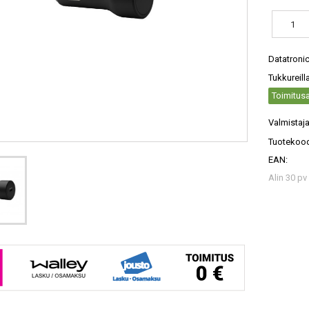
Datatroni
Tukkureill
Toimitusa
Valmistaja
Tuotekood
EAN:
Alin 30 pv