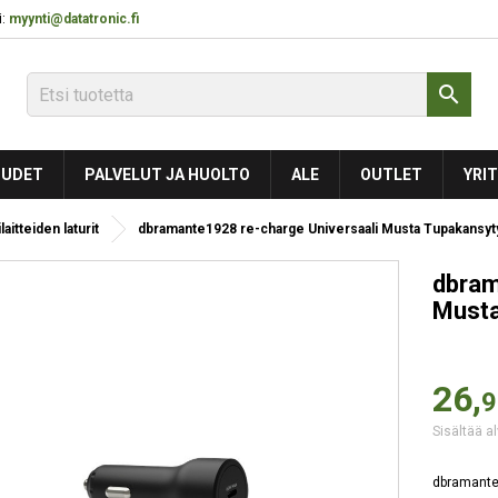
:
myynti@datatronic.fi

UDET
PALVELUT JA HUOLTO
ALE
OUTLET
YRIT
laitteiden laturit
dbramante1928 re-charge Universaali Musta Tupakansyt
dbram
Musta
26,
9
Sisältää al
dbramante1