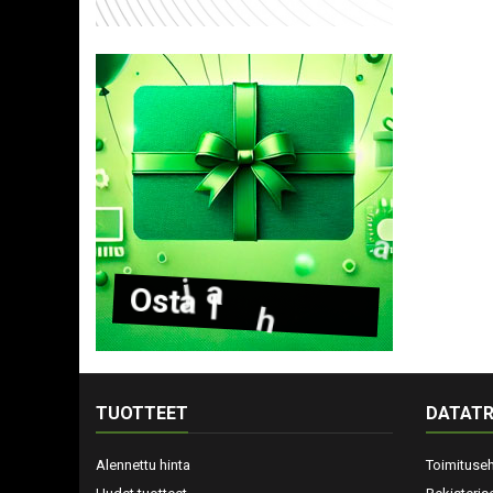
O
s
t
a
l
a
h
j
a
k
o
r
t
t
i
TUOTTEET
DATATR
Alennettu hinta
Toimituse