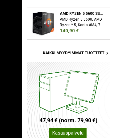
AMD RYZEN 5 5600 SUORITIN 3,5 GHZ 32 MB L3 LAATIKKO
AMD Ryzen 5 5600, AMD
Ryzen™ 5, Kanta AM4, 7
Hinta
140,90 €
nm, AMD, 3,5 GHz, 4,4
GHz

KAIKKI MYYDYIMMÄT TUOTTEET
4
7
,
9
4
€
(
n
o
r
m
.
7
9
,
9
0
€
)
Kasauspalvelu