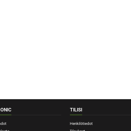
ONIC
TILISI
hdot
Henkilötiedot