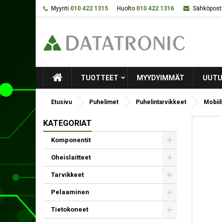
Myynti
010 422 1315
Huolto
010 422 1316
Sähköposti
TUOTTEET
MYYDYIMMÄT
UUTU
Etusivu
Puhelimet
Puhelintarvikkeet
Mobiili
KATEGORIAT
Komponentit
Oheislaitteet
Tarvikkeet
Pelaaminen
Tietokoneet