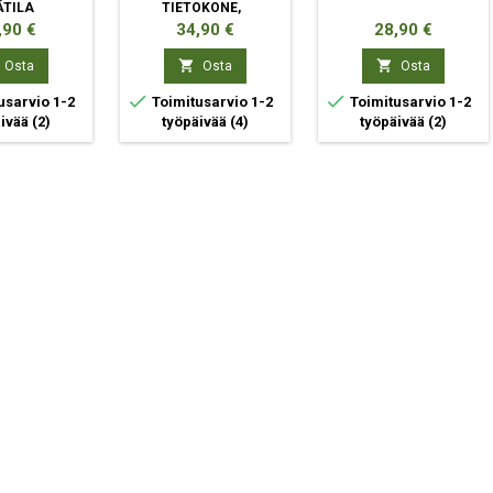
ÄTILA
TIETOKONE,
ÄLYPUHELIN,
ta
Hinta
Hinta
,90 €
34,90 €
28,90 €
TABLETTI MUSTA AC
PIKALATAUS


Osta
Osta
Osta
SISÄTILA


usarvio 1-2
Toimitusarvio 1-2
Toimitusarvio 1-2
äivää
(2)
työpäivää
(4)
työpäivää
(2)