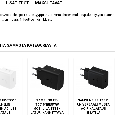
S
LISÄTIEDOT
MAKSUTAVAT
928 re-charge. Laturin tyyppi: Auto, Virtalähteen malli: Tupakansytytin, Laturin
rttien määrä: 1. Tuotteen väri: Musta
ITA SAMASTA KATEGORIASTA
 EP-T2510
SAMSUNG EP-
SAMSUNG EP-T4511
UHELIN
T6010NBEGWW
UNIVERSAALI MUSTA
N AC, USB
MOBIILILAITTEEN
AC PIKALATAUS
LATAUS
LATURI KANNETTAVA
SISÄTILA