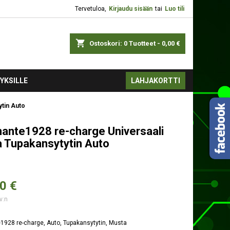
Tervetuloa,
Kirjaudu sisään
tai
Luo tili
shopping_cart
Ostoskori:
0
Tuotteet - 0,00 €
YKSILLE
LAHJAKORTTI
ytin Auto
ante1928 re-charge Universaali
 Tupakansytytin Auto
0 €
v:n
928 re-charge, Auto, Tupakansytytin, Musta