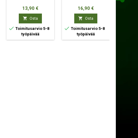
SI
Hinta
Hinta
Hi
13,90 €
16,90 €
22


Osta
Osta



Toimitusarvio 5-8
Toimitusarvio 5-8
Toimit
työpäivää
työpäivää
ty