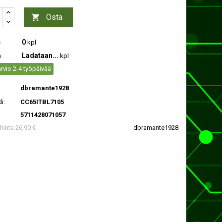
Osta

0
c
kpl
Ladataan...
a
kpl
rvio 2-4 työpäivää
:
dbramante1928
i:
CC65ITBL7105
5711428071057
 hinta 26,90 €
dbramante1928