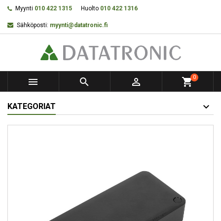
Myynti
010 422 1315
Huolto
010 422 1316
Sähköposti:
myynti@datatronic.fi
0



shopping_cart
KATEGORIAT