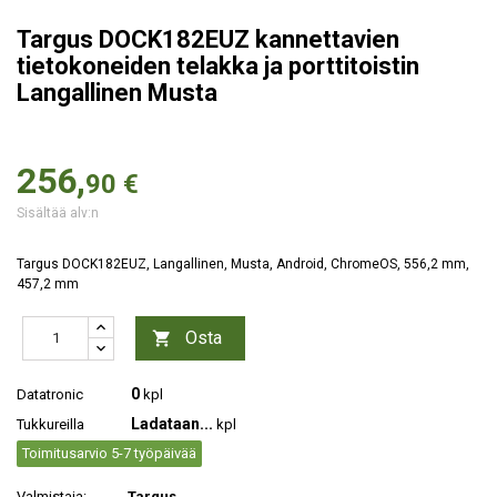
Targus DOCK182EUZ kannettavien
tietokoneiden telakka ja porttitoistin
Langallinen Musta
256,
90 €
Sisältää alv:n
Targus DOCK182EUZ, Langallinen, Musta, Android, ChromeOS, 556,2 mm,
457,2 mm
Osta

0
Datatronic
kpl
Ladataan...
Tukkureilla
kpl
Toimitusarvio 5-7 työpäivää
Valmistaja:
Targus