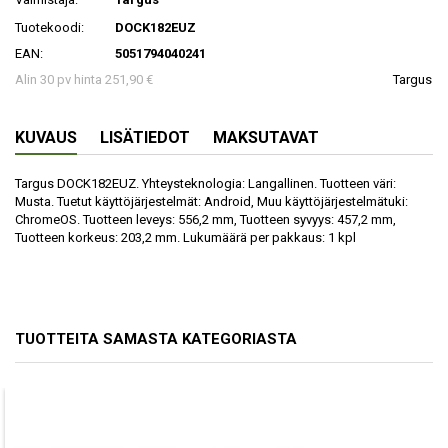
Tuotekoodi:
DOCK182EUZ
EAN:
5051794040241
Alin 30 pv hinta 251,90 €
Targus
KUVAUS
LISÄTIEDOT
MAKSUTAVAT
Targus DOCK182EUZ. Yhteysteknologia: Langallinen. Tuotteen väri:
Musta. Tuetut käyttöjärjestelmät: Android, Muu käyttöjärjestelmätuki:
ChromeOS. Tuotteen leveys: 556,2 mm, Tuotteen syvyys: 457,2 mm,
Tuotteen korkeus: 203,2 mm. Lukumäärä per pakkaus: 1 kpl
TUOTTEITA SAMASTA KATEGORIASTA