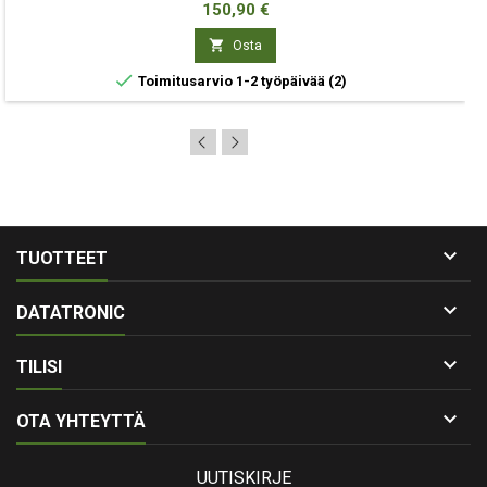
Hinta
150,90 €

Osta

Toimitusarvio 1-2 työpäivää
(2)

TUOTTEET

DATATRONIC

TILISI

OTA YHTEYTTÄ
UUTISKIRJE