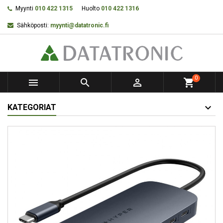
Myynti
010 422 1315
Huolto
010 422 1316
Sähköposti:
myynti@datatronic.fi
0



shopping_cart
KATEGORIAT