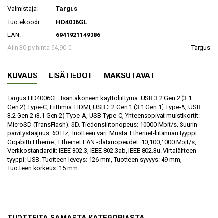
Valmistaja:
Targus
Tuotekoodi:
HD4006GL
EAN:
6941921149086
Alin 30 pv hinta 94,90 €
Targus
KUVAUS
LISÄTIEDOT
MAKSUTAVAT
Targus HD4006GL. Isäntäkoneen käyttöliittymä: USB 3.2 Gen 2 (3.1
Gen 2) Type-C, Liittimiä: HDMI, USB 3.2 Gen 1 (3.1 Gen 1) Type-A, USB
3.2 Gen 2 (3.1 Gen 2) Type-A, USB Type-C, Yhteensopivat muistikortit:
MicroSD (TransFlash), SD. Tiedonsiirtonopeus: 10000 Mbit/s, Suurin
päivitystaajuus: 60 Hz, Tuotteen väri: Musta. Ethernet-liitännän tyyppi:
Gigabitti Ethernet, Ethernet LAN -datanopeudet: 10,100,1000 Mbit/s,
Verkkostandardit: IEEE 802.3, IEEE 802.3ab, IEEE 802.3u. Virtalähteen
tyyppi: USB. Tuotteen leveys: 126 mm, Tuotteen syvyys: 49 mm,
Tuotteen korkeus: 15 mm
TUOTTEITA SAMASTA KATEGORIASTA