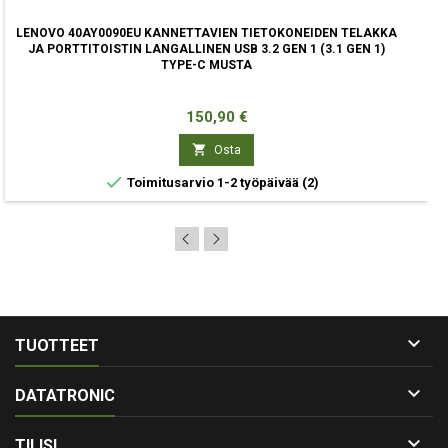
LENOVO 40AY0090EU KANNETTAVIEN TIETOKONEIDEN TELAKKA
JA PORTTITOISTIN LANGALLINEN USB 3.2 GEN 1 (3.1 GEN 1)
TYPE-C MUSTA
Hinta
150,90 €

Osta

Toimitusarvio 1-2 työpäivää
(2)

TUOTTEET

DATATRONIC

TILISI