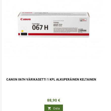
CANON 067H VÄRIKASETTI 1 KPL ALKUPERÄINEN KELTAINEN
Hinta
88,90 €

Osta