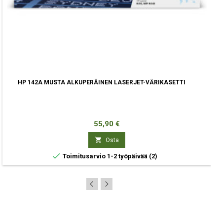
HP 142A MUSTA ALKUPERÄINEN LASERJET-VÄRIKASETTI
Hinta
55,90 €

Osta

Toimitusarvio 1-2 työpäivää
(2)