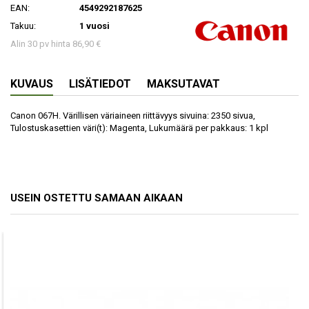
EAN:
4549292187625
Takuu:
1 vuosi
Alin 30 pv hinta 86,90 €
KUVAUS
LISÄTIEDOT
MAKSUTAVAT
Canon 067H. Värillisen väriaineen riittävyys sivuina: 2350 sivua,
Tulostuskasettien väri(t): Magenta, Lukumäärä per pakkaus: 1 kpl
USEIN OSTETTU SAMAAN AIKAAN