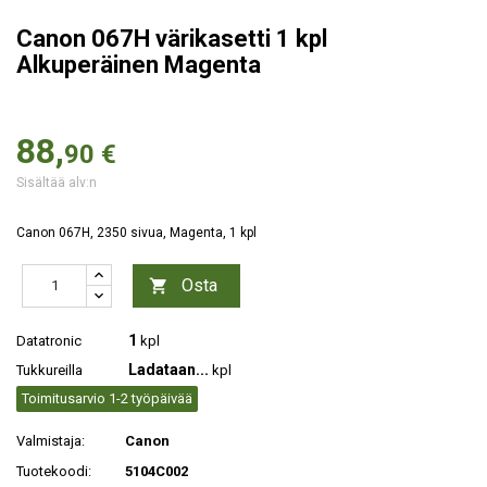
Canon 067H värikasetti 1 kpl
Alkuperäinen Magenta
88,
90 €
Sisältää alv:n
Canon 067H, 2350 sivua, Magenta, 1 kpl
Osta

1
Datatronic
kpl
Ladataan...
Tukkureilla
kpl
Toimitusarvio 1-2 työpäivää
Valmistaja:
Canon
Tuotekoodi:
5104C002