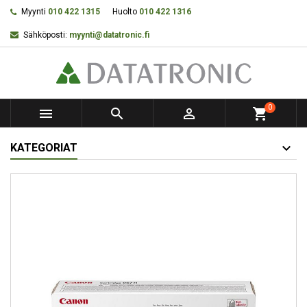
Myynti
010 422 1315
Huolto
010 422 1316
Sähköposti:
myynti@datatronic.fi
0



shopping_cart
KATEGORIAT