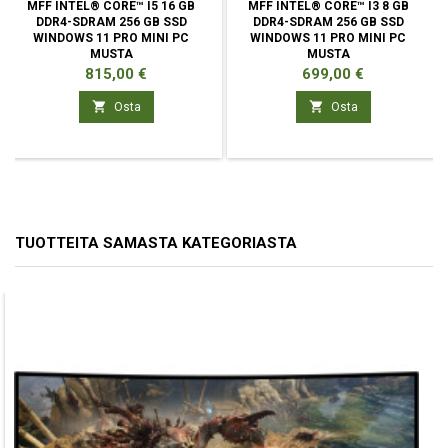
MFF INTEL® CORE™ I5 16 GB
MFF INTEL® CORE™ I3 8 GB
DDR4-SDRAM 256 GB SSD
DDR4-SDRAM 256 GB SSD
WINDOWS 11 PRO MINI PC
WINDOWS 11 PRO MINI PC
MUSTA
MUSTA
Hinta
Hinta
815,00 €
699,00 €


Osta
Osta
TUOTTEITA SAMASTA KATEGORIASTA