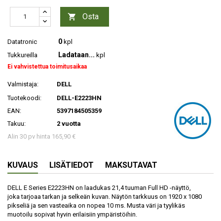
Osta

0
Datatronic
kpl
Ladataan...
Tukkureilla
kpl
Ei vahvistettua toimitusaikaa
Valmistaja:
DELL
Tuotekoodi:
DELL-E2223HN
EAN:
5397184505359
Takuu:
2 vuotta
Alin 30 pv hinta 165,90 €
KUVAUS
LISÄTIEDOT
MAKSUTAVAT
DELL E Series E2223HN on laadukas 21,4 tuuman Full HD -näyttö,
joka tarjoaa tarkan ja selkeän kuvan. Näytön tarkkuus on 1920 x 1080
pikseliä ja sen vasteaika on nopea 10 ms. Musta väri ja tyylikäs
muotoilu sopivat hyvin erilaisiin ympäristöihin.