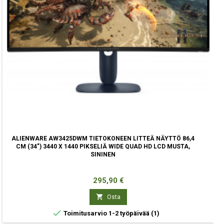
ALIENWARE AW3425DWM TIETOKONEEN LITTEÄ NÄYTTÖ 86,4
CM (34") 3440 X 1440 PIKSELIÄ WIDE QUAD HD LCD MUSTA,
SININEN
Hinta
295,90 €

Osta

Toimitusarvio 1-2 työpäivää
(1)