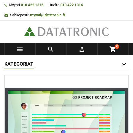
Myynti
010 422 1315
Huolto
010 422 1316
Sähköposti:
myynti@datatronic.fi
0



shopping_cart
KATEGORIAT