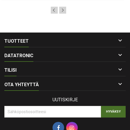

TUOTTEET

DATATRONIC

TILISI

OTA YHTEYTTÄ
UUTISKIRJE