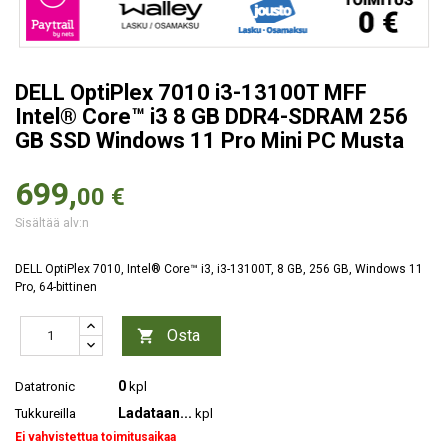
DELL OptiPlex 7010 i3-13100T MFF
Intel® Core™ i3 8 GB DDR4-SDRAM 256
GB SSD Windows 11 Pro Mini PC Musta
699,
00 €
Sisältää alv:n
DELL OptiPlex 7010, Intel® Core™ i3, i3-13100T, 8 GB, 256 GB, Windows 11
Pro, 64-bittinen
Osta

0
Datatronic
kpl
Ladataan...
Tukkureilla
kpl
Ei vahvistettua toimitusaikaa