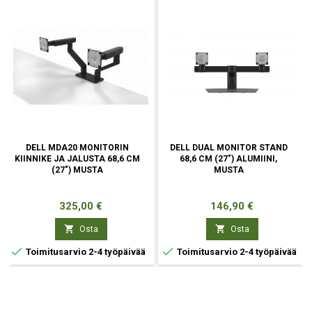
DELL MDA20 MONITORIN
DELL DUAL MONITOR STAND
KIINNIKE JA JALUSTA 68,6 CM
68,6 CM (27") ALUMIINI,
(27") MUSTA
MUSTA
Hinta
Hinta
325,00 €
146,90 €


Osta
Osta


Toimitusarvio 2-4 työpäivää
Toimitusarvio 2-4 työpäivää