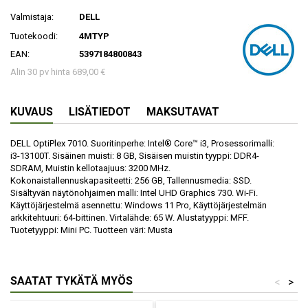
Valmistaja:
DELL
Tuotekoodi:
4MTYP
EAN:
5397184800843
Alin 30 pv hinta 689,00 €
KUVAUS
LISÄTIEDOT
MAKSUTAVAT
DELL OptiPlex 7010. Suoritinperhe: Intel® Core™ i3, Prosessorimalli:
i3-13100T. Sisäinen muisti: 8 GB, Sisäisen muistin tyyppi: DDR4-
SDRAM, Muistin kellotaajuus: 3200 MHz.
Kokonaistallennuskapasiteetti: 256 GB, Tallennusmedia: SSD.
Sisältyvän näytönohjaimen malli: Intel UHD Graphics 730. Wi-Fi.
Käyttöjärjestelmä asennettu: Windows 11 Pro, Käyttöjärjestelmän
arkkitehtuuri: 64-bittinen. Virtalähde: 65 W. Alustatyyppi: MFF.
Tuotetyyppi: Mini PC. Tuotteen väri: Musta
SAATAT TYKÄTÄ MYÖS
<
>