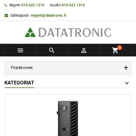
Myynti
010 422 1315
Huolto
010 422 1316
Sähköposti:
myynti@datatronic.fi
0



shopping_cart
Pöytäkoneet
KATEGORIAT