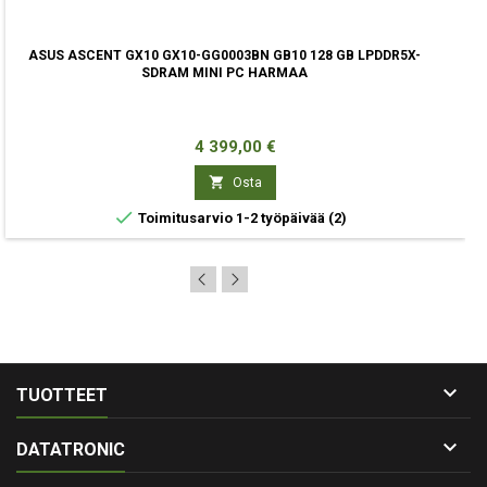
ASUS ASCENT GX10 GX10-GG0003BN GB10 128 GB LPDDR5X-
SDRAM MINI PC HARMAA
Hinta
4 399,00 €

Osta

Toimitusarvio 1-2 työpäivää
(2)

TUOTTEET

DATATRONIC