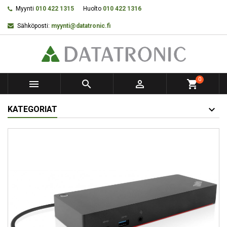
Myynti
010 422 1315
Huolto
010 422 1316
Sähköposti:
myynti@datatronic.fi
0



shopping_cart
KATEGORIAT