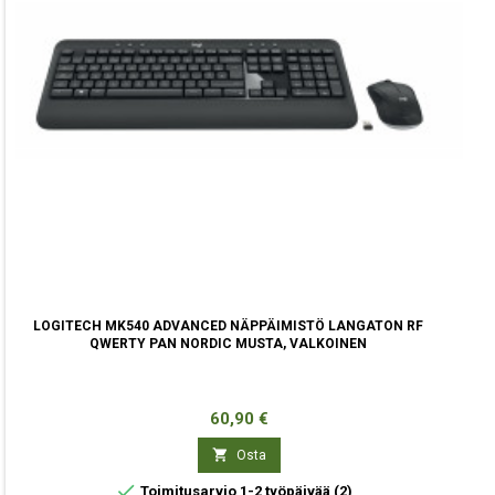
LOGITECH MK540 ADVANCED NÄPPÄIMISTÖ LANGATON RF
QWERTY PAN NORDIC MUSTA, VALKOINEN
Hinta
60,90 €

Osta

Toimitusarvio 1-2 työpäivää
(2)