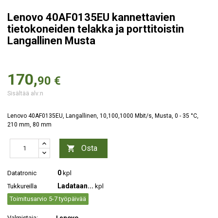
Lenovo 40AF0135EU kannettavien
tietokoneiden telakka ja porttitoistin
Langallinen Musta
170,
90 €
Sisältää alv:n
Lenovo 40AF0135EU, Langallinen, 10,100,1000 Mbit/s, Musta, 0 - 35 °C,
210 mm, 80 mm
Osta

0
Datatronic
kpl
Ladataan...
Tukkureilla
kpl
Toimitusarvio 5-7 työpäivää
Valmistaja:
Lenovo