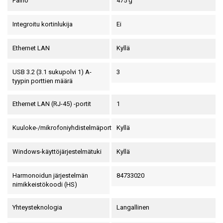
Paino
475 g
Integroitu kortinlukija
Ei
Ethernet LAN
Kyllä
USB 3.2 (3.1 sukupolvi 1) A-
3
tyypin porttien määrä
Ethernet LAN (RJ-45) -portit
1
Kuuloke-/mikrofoniyhdistelmäportti
Kyllä
Windows-käyttöjärjestelmätuki
Kyllä
Harmonoidun järjestelmän
84733020
nimikkeistökoodi (HS)
Yhteysteknologia
Langallinen