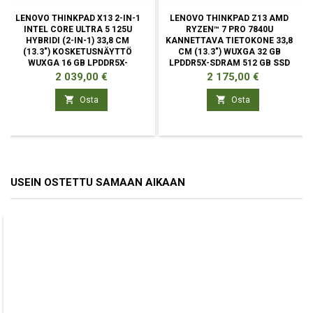
LENOVO THINKPAD X13 2-IN-1
LENOVO THINKPAD Z13 AMD
INTEL CORE ULTRA 5 125U
RYZEN™ 7 PRO 7840U
HYBRIDI (2-IN-1) 33,8 CM
KANNETTAVA TIETOKONE 33,8
(13.3") KOSKETUSNÄYTTÖ
CM (13.3") WUXGA 32 GB
WUXGA 16 GB LPDDR5X-
LPDDR5X-SDRAM 512 GB SSD
SDRAM
WI-FI 6E
Hinta
Hinta
2 039,00 €
2 175,00 €


Osta
Osta
USEIN OSTETTU SAMAAN AIKAAN