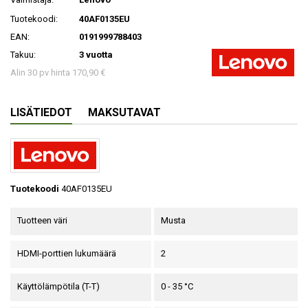
Tuotekoodi:
40AF0135EU
EAN:
0191999788403
Takuu:
3 vuotta
Alin 30 pv hinta 170,90 €
LISÄTIEDOT
MAKSUTAVAT
Tuotekoodi
40AF0135EU
Tuotteen väri
Musta
HDMI-porttien lukumäärä
2
Käyttölämpötila (T-T)
0 - 35 °C