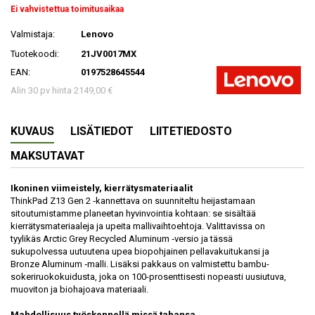
Ei vahvistettua toimitusaikaa
Valmistaja:
Lenovo
Tuotekoodi:
21JV0017MX
EAN:
0197528645544
Alin 30 pv hinta 2149,00 €
KUVAUS
LISÄTIEDOT
LIITETIEDOSTO
MAKSUTAVAT
Ikoninen viimeistely, kierrätysmateriaalit
ThinkPad Z13 Gen 2 ‑kannettava on suunniteltu heijastamaan
sitoutumistamme planeetan hyvinvointia kohtaan: se sisältää
kierrätysmateriaaleja ja upeita mallivaihtoehtoja. Valittavissa on
tyylikäs Arctic Grey Recycled Aluminum ‑versio ja tässä
sukupolvessa uutuutena upea biopohjainen pellavakuitukansi ja
Bronze Aluminum ‑malli. Lisäksi pakkaus on valmistettu bambu-
sokeriruokokuidusta, joka on 100-prosenttisesti nopeasti uusiutuva,
muoviton ja biohajoava materiaali.
Mahdollisuus työskennellä missä tahansa