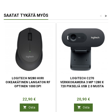
SAATAT TYKÄTÄ MYÖS
<
>
LOGITECH M280 HIIRI
LOGITECH C270
OIKEAKÄTINEN LANGATON RF
VERKKOKAMERA 3 MP 1280 X
OPTINEN 1000 DPI
720 PIKSELIÄ USB 2.0 MUSTA
Hinta
Hinta
22,90 €
20,90 €


Osta
Osta