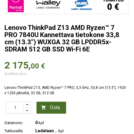
Lenovo ThinkPad Z13 AMD Ryzen™ 7
PRO 7840U Kannettava tietokone 33,8
cm (13.3") WUXGA 32 GB LPDDR5x-
SDRAM 512 GB SSD Wi-Fi 6E
2 175,
00 €
Sisältää alv:n
Lenovo ThinkPad Z13, AMD Ryzen™ 7 PRO, 3,3 GHz, 33,8 cm (13.3"), 1920
x 1200 pikseliä, 32 GB, 512 GB
Osta

0
Datatronic
kpl
Ladataan...
Tukkureilla
kpl