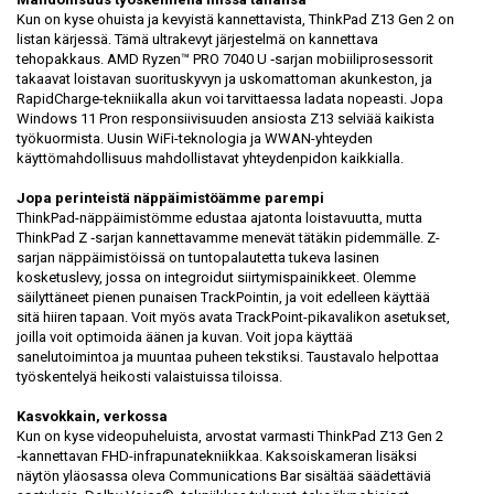
Kun on kyse ohuista ja kevyistä kannettavista, ThinkPad Z13 Gen 2 on
listan kärjessä. Tämä ultrakevyt järjestelmä on kannettava
tehopakkaus. AMD Ryzen™ PRO 7040 U ‑sarjan mobiiliprosessorit
takaavat loistavan suorituskyvyn ja uskomattoman akunkeston, ja
RapidCharge-tekniikalla akun voi tarvittaessa ladata nopeasti. Jopa
Windows 11 Pron responsiivisuuden ansiosta Z13 selviää kaikista
työkuormista. Uusin WiFi-teknologia ja WWAN-yhteyden
käyttömahdollisuus mahdollistavat yhteydenpidon kaikkialla.
Jopa perinteistä näppäimistöämme parempi
ThinkPad-näppäimistömme edustaa ajatonta loistavuutta, mutta
ThinkPad Z ‑sarjan kannettavamme menevät tätäkin pidemmälle. Z-
sarjan näppäimistöissä on tuntopalautetta tukeva lasinen
kosketuslevy, jossa on integroidut siirtymispainikkeet. Olemme
säilyttäneet pienen punaisen TrackPointin, ja voit edelleen käyttää
sitä hiiren tapaan. Voit myös avata TrackPoint-pikavalikon asetukset,
joilla voit optimoida äänen ja kuvan. Voit jopa käyttää
sanelutoimintoa ja muuntaa puheen tekstiksi. Taustavalo helpottaa
työskentelyä heikosti valaistuissa tiloissa.
Kasvokkain, verkossa
Kun on kyse videopuheluista, arvostat varmasti ThinkPad Z13 Gen 2
‑kannettavan FHD-infrapunatekniikkaa. Kaksoiskameran lisäksi
näytön yläosassa oleva Communications Bar sisältää säädettäviä