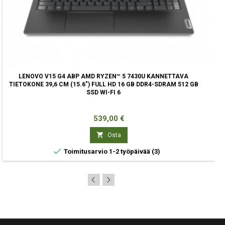
LENOVO V15 G4 ABP AMD RYZEN™ 5 7430U KANNETTAVA
TIETOKONE 39,6 CM (15.6") FULL HD 16 GB DDR4-SDRAM 512 GB
SSD WI-FI 6
Hinta
539,00 €

Osta

Toimitusarvio 1-2 työpäivää
(3)