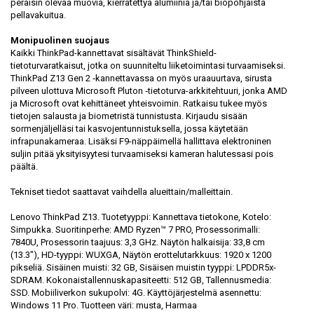
peräisin olevaa muovia, kierrätettyä alumiinia ja/tai biopohjaista
pellavakuitua.
Monipuolinen suojaus
Kaikki ThinkPad-kannettavat sisältävät ThinkShield-
tietoturvaratkaisut, jotka on suunniteltu liiketoimintasi turvaamiseksi.
ThinkPad Z13 Gen 2 ‑kannettavassa on myös uraauurtava, sirusta
pilveen ulottuva Microsoft Pluton ‑tietoturva-arkkitehtuuri, jonka AMD
ja Microsoft ovat kehittäneet yhteisvoimin. Ratkaisu tukee myös
tietojen salausta ja biometristä tunnistusta. Kirjaudu sisään
sormenjäljelläsi tai kasvojentunnistuksella, jossa käytetään
infrapunakameraa. Lisäksi F9-näppäimellä hallittava elektroninen
suljin pitää yksityisyytesi turvaamiseksi kameran halutessasi pois
päältä.
Tekniset tiedot saattavat vaihdella alueittain/malleittain.
Lenovo ThinkPad Z13. Tuotetyyppi: Kannettava tietokone, Kotelo:
Simpukka. Suoritinperhe: AMD Ryzen™ 7 PRO, Prosessorimalli:
7840U, Prosessorin taajuus: 3,3 GHz. Näytön halkaisija: 33,8 cm
(13.3"), HD-tyyppi: WUXGA, Näytön erottelutarkkuus: 1920 x 1200
pikseliä. Sisäinen muisti: 32 GB, Sisäisen muistin tyyppi: LPDDR5x-
SDRAM. Kokonaistallennuskapasiteetti: 512 GB, Tallennusmedia:
SSD. Mobiiliverkon sukupolvi: 4G. Käyttöjärjestelmä asennettu:
Windows 11 Pro. Tuotteen väri: musta, Harmaa