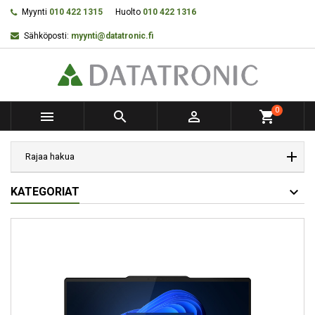
Myynti
010 422 1315
Huolto
010 422 1316
Sähköposti:
myynti@datatronic.fi
0



shopping_cart
Rajaa hakua
KATEGORIAT