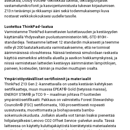
asetuksia, Dolby Voice® ‑tekniikkaa tukevat, tekoälypohjaiset
vastamelumikrofonit ja kasvojentunnistusta tukevan kirjautumisen.
Z13:n terävämpi ja rikkaampi ääni sekä todenmukaisempi kuva
nostavat verkkokokouksesi uudelle tasolle.
Luotettua ThinkPad-laatua
Varmistamme ThinkPad-kannettavien luotettavuuden ja kestävyyden
käyttämällä Yhdysvaltain puolustusministeriön MIL-STD 810H -
standardeja. Testaamme laitteet 12 standardin mukaisesti ja teemme
niille yli 200 laatutarkastusta varmistaaksemme, että ne toimivat
äärimmäisissä olosuhteissa. Näissä testeissä simuloidaan raskasta
käyttöä esimerkiksi arktisilla alueilla ja aavikon hiekkamyrskyissä, ja
niissä varmistetaan laitteiden kestävyys äärimmäisten lämpötilojen,
paineen, kosteuden, tärinän ja muiden muuttujien osalta.
Ympäristöystävälliset sertifioinnit ja materiaalit
ThinkPad Z13 Gen 2 ‑kannettavalla on useita kestävän kehityksen
sertifikaatteja, muun muassa EPEAT® Gold (tietyissä maissa),
ENERGY STAR® ja TCO 9 – maailman johtava IT-tuotteiden
ympäristösertifikaatti. Pakkaus on valmistettu Forest Stewardship
Councilin® (FSC) sertifioimasta, 100-prosenttisesti nopeasti
uusiutuvasta, muovittomasta ja biohajoavasta bambu-
sokeriruokokuidusta. Joillakin alueilla voit tämän lisäksi pienentää
hiilijalanjälkeäsi Lenovo CO2 Offset Service ‑palvelun avulla. Tässä
laitteessa on käytetty kuluttajakäytöstä kierrätetyistä materiaaleista