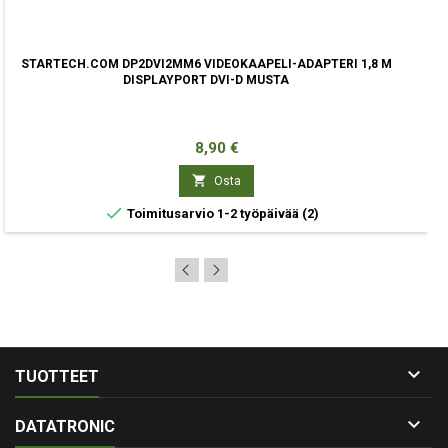
STARTECH.COM DP2DVI2MM6 VIDEOKAAPELI-ADAPTERI 1,8 M
DISPLAYPORT DVI-D MUSTA
Hinta
8,90 €

Osta

Toimitusarvio 1-2 työpäivää
(2)

TUOTTEET

DATATRONIC