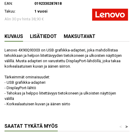
EAN:
0192330287418
Takuu:
1 vuosi
Alin 30 pv hinta 38,90 €
KUVAUS
LISÄTIEDOT
MAKSUTAVAT
Lenovo 4X90Q93303 on USB grafiikka-adapteri, joka mahdollistaa
tehokkaan ja helpon liitettävyyden tietokoneen ja ulkoisten näyttöjen
välillä. Musta adapteri on varustettu DisplayPort-lähdöllä, joka takaa
korkealaatuisen kuvan ja äänen siirron.
Tärkeimmät ominaisuudet:
- USB grafiikka-adapteri
- DisplayPort-lähtö
- Tehokas ja helppo liitettävyys tietokoneen ja ulkoisten näyttöjen
välillä
- Korkealaatuisen kuvan ja äänen siirto
SAATAT TYKÄTÄ MYÖS
<
>