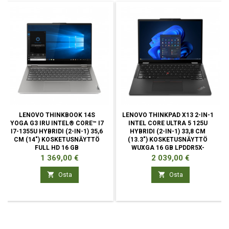
LENOVO THINKBOOK 14S
LENOVO THINKPAD X13 2-IN-1
YOGA G3 IRU INTEL® CORE™ I7
INTEL CORE ULTRA 5 125U
I7-1355U HYBRIDI (2-IN-1) 35,6
HYBRIDI (2-IN-1) 33,8 CM
CM (14") KOSKETUSNÄYTTÖ
(13.3") KOSKETUSNÄYTTÖ
FULL HD 16 GB
WUXGA 16 GB LPDDR5X-
SDRAM
Hinta
Hinta
1 369,00 €
2 039,00 €


Osta
Osta