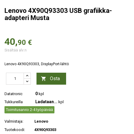
Lenovo 4X90Q93303 USB grafiikka-
adapteri Musta
40,
90 €
Sisältää alv:n
Lenovo 4X90Q93303, DisplayPort-lähtö
Osta

0
Datatronic
kpl
Ladataan...
Tukkureilla
kpl
Toimitusarvio 2-4 työpäivää
Valmistaja:
Lenovo
Tuotekoodi:
4X90Q93303