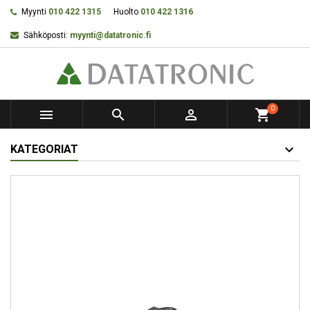
Myynti
010 422 1315
Huolto
010 422 1316
Sähköposti:
myynti@datatronic.fi
0



shopping_cart
KATEGORIAT