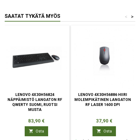
SAATAT TYKÄTÄ MYÖS
<
>
LENOVO 4X30H56824
LENOVO 4X30H56886 HIIRI
NÄPPÄIMISTÖ LANGATON RF
MOLEMPIKÄTINEN LANGATON
QWERTY SUOMI, RUOTSI
RF LASER 1600 DPI
MUSTA
Hinta
Hinta
83,90 €
37,90 €


Osta
Osta