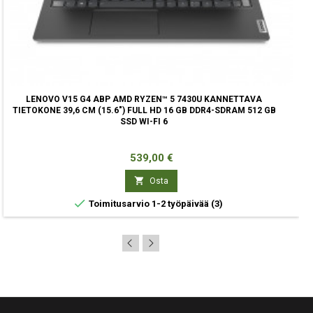
LENOVO V15 G4 ABP AMD RYZEN™ 5 7430U KANNETTAVA
TIETOKONE 39,6 CM (15.6") FULL HD 16 GB DDR4-SDRAM 512 GB
SSD WI-FI 6
Hinta
539,00 €

Osta

Toimitusarvio 1-2 työpäivää
(3)