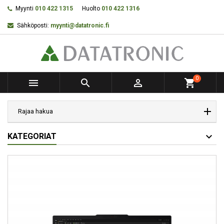
Myynti
010 422 1315
Huolto
010 422 1316
Sähköposti:
myynti@datatronic.fi
0



shopping_cart
Rajaa hakua
KATEGORIAT