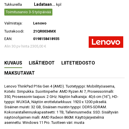
Ladataan...
Tukkureilla
kpl
Toimitusarvio 3-5 työpäivää
Valmistaja:
Lenovo
Tuotekoodi:
21QR0034MX
EAN:
0198158418935
Alin 30 pv hinta 2305,00 €
KUVAUS
LISÄTIEDOT
LIITETIEDOSTO
MAKSUTAVAT
Lenovo ThinkPad P16s Gen 4 (AMD). Tuotetyyppi: Mobiilityöasema,
Kotelo: Simpukka. Suoritinperhe: AMD Ryzen AI 7, Prosessorimalli:
350, Prosessorin taajuus: 2 GHz. Näytön halkaisija: 40,6 cm (16"), HD-
tyyppi: WUXGA, Näytön erottelutarkkuus: 1920 x 1200 pikseliä.
Sisäinen muisti: 32 GB, Sisäisen muistin tyyppi: DDR5-SDRAM.
Kokonaistallennuskapasiteetti: 1 TB, Tallennusmedia: SSD. Sisältyvän
näytönohjaimen malli: AMD Radeon 860M. Käyttöjärjestelmä
asennettu: Windows 11 Pro. Tuotteen väri: musta