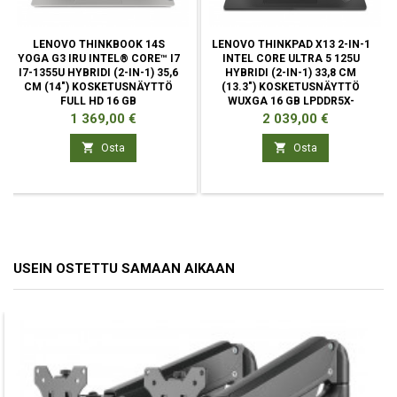
LENOVO THINKBOOK 14S
LENOVO THINKPAD X13 2-IN-1
YOGA G3 IRU INTEL® CORE™ I7
INTEL CORE ULTRA 5 125U
I7-1355U HYBRIDI (2-IN-1) 35,6
HYBRIDI (2-IN-1) 33,8 CM
CM (14") KOSKETUSNÄYTTÖ
(13.3") KOSKETUSNÄYTTÖ
FULL HD 16 GB
WUXGA 16 GB LPDDR5X-
SDRAM
Hinta
Hinta
1 369,00 €
2 039,00 €


Osta
Osta
USEIN OSTETTU SAMAAN AIKAAN