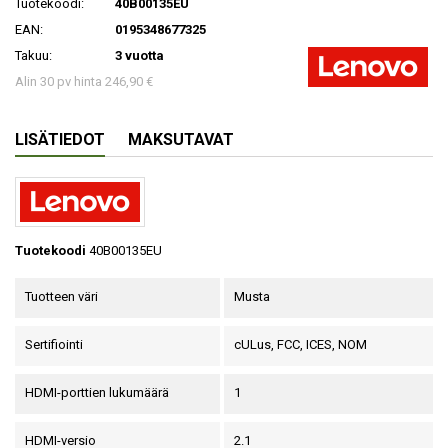
Tuotekoodi:
40B00135EU
EAN:
0195348677325
Takuu:
3 vuotta
Alin 30 pv hinta 246,90 €
LISÄTIEDOT
MAKSUTAVAT
Tuotekoodi
40B00135EU
Tuotteen väri
Musta
Sertifiointi
cULus, FCC, ICES, NOM
HDMI-porttien lukumäärä
1
HDMI-versio
2.1