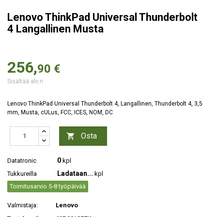
Lenovo ThinkPad Universal Thunderbolt
4 Langallinen Musta
256,
90 €
Sisältää alv:n
Lenovo ThinkPad Universal Thunderbolt 4, Langallinen, Thunderbolt 4, 3,5
mm, Musta, cULus, FCC, ICES, NOM, DC
Osta

0
Datatronic
kpl
Ladataan...
Tukkureilla
kpl
Toimitusarvio 5-8 työpäivää
Valmistaja:
Lenovo