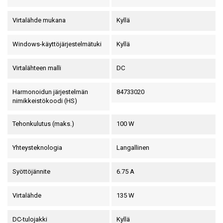
Virtalähde mukana
Kyllä
Windows-käyttöjärjestelmätuki
Kyllä
Virtalähteen malli
DC
Harmonoidun järjestelmän
84733020
nimikkeistökoodi (HS)
Tehonkulutus (maks.)
100 W
Yhteysteknologia
Langallinen
Syöttöjännite
6.75 A
Virtalähde
135 W
DC-tulojakki
Kyllä