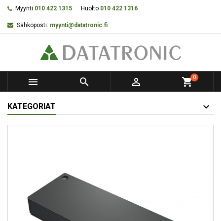
Myynti
010 422 1315
Huolto
010 422 1316
Sähköposti:
myynti@datatronic.fi
0



shopping_cart
KATEGORIAT