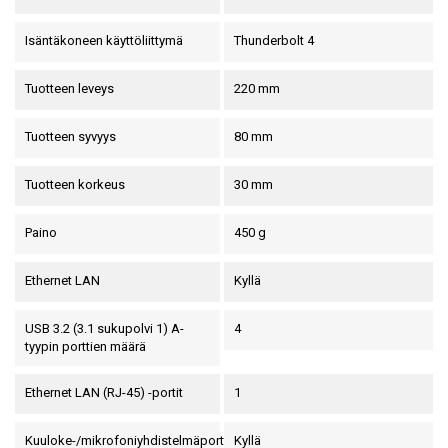
Isäntäkoneen käyttöliittymä
Thunderbolt 4
Tuotteen leveys
220 mm
Tuotteen syvyys
80 mm
Tuotteen korkeus
30 mm
Paino
450 g
Ethernet LAN
Kyllä
USB 3.2 (3.1 sukupolvi 1) A-
4
tyypin porttien määrä
Ethernet LAN (RJ-45) -portit
1
Kuuloke-/mikrofoniyhdistelmäportti
Kyllä