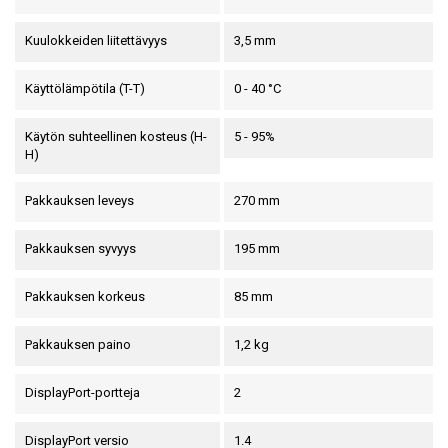
Kuulokkeiden liitettävyys
3,5 mm
Käyttölämpötila (T-T)
0 - 40 °C
Käytön suhteellinen kosteus (H-
5 - 95%
H)
Pakkauksen leveys
270 mm
Pakkauksen syvyys
195 mm
Pakkauksen korkeus
85 mm
Pakkauksen paino
1,2 kg
DisplayPort-portteja
2
DisplayPort versio
1.4