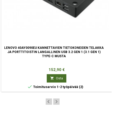
LENOVO 40AY0090EU KANNETTAVIEN TIETOKONEIDEN TELAKKA
JA PORTTITOISTIN LANGALLINEN USB 3.2 GEN 1 (3.1 GEN 1)
TYPE-C MUSTA
Hinta
152,90 €

Osta

Toimitusarvio 1-2 työpäivää
(2)