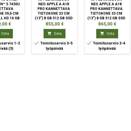
N™ 5 7430U
NEO APPLE A A18
NEO APPLE A A18
ETTAVA
PRO KANNETTAVA
PRO KANNETTAVA
E 39,6 CM
TIETOKONE 33 CM
TIETOKONE 33 CM
ULL HD 16 GB
(13") 8 GB 512 GB SSD
(13") 8 GB 512 GB SSD
AM 512 GB
WI-FI 6E (802.11AX)
WI-FI 6E (802.11AX)
ta
Hinta
Hinta
,00 €
855,00 €
865,00 €
I-FI 6
MACOS TAHOE
MACOS TAHOE
INDIGO
HOPEA


Osta
Osta
Osta


usarvio 1-2
Toimitusarvio 3-5
Toimitusarvio 2-4
äivää
(3)
työpäivää
työpäivää