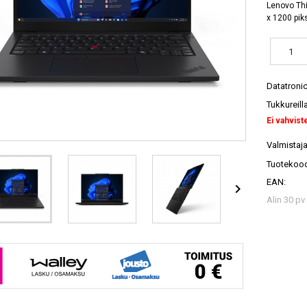
Lenovo Thi
x 1200 pik
Datatroni
Tukkureill
Ei vahvist
Valmistaja
Tuotekood
EAN:

Alin 30 pv