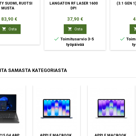
TY SUOMI, RUOTSI
LANGATON RF LASER 1600
(3.1 GEN 
MUSTA
DPI
Hinta
Hinta
H
83,90 €
37,90 €
4


Osta
Osta


Toimitusarvio 3-5
Toimi
työpäivää
ty
ITA SAMASTA KATEGORIASTA
15 G4 ABP
APPLE MACBOOK
APPLE MACBOOK