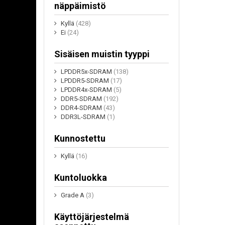
näppäimistö
Kyllä
(428)
Ei
(24)
Sisäisen muistin tyyppi
LPDDR5x-SDRAM
(138)
LPDDR5-SDRAM
(17)
LPDDR4x-SDRAM
(5)
DDR5-SDRAM
(192)
DDR4-SDRAM
(43)
DDR3L-SDRAM
(1)
Kunnostettu
Kyllä
(16)
Kuntoluokka
Grade A
(3)
Käyttöjärjestelmä