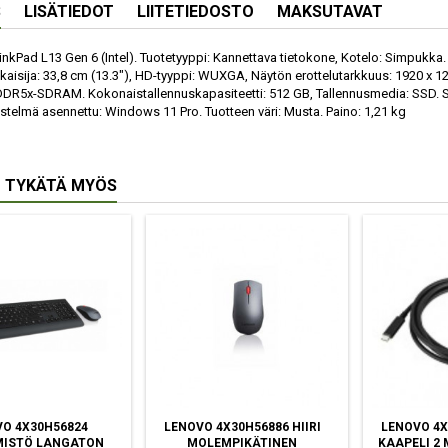
S
LISÄTIEDOT
LIITETIEDOSTO
MAKSUTAVAT
nkPad L13 Gen 6 (Intel). Tuotetyyppi: Kannettava tietokone, Kotelo: Simpukka. S
kaisija: 33,8 cm (13.3"), HD-tyyppi: WUXGA, Näytön erottelutarkkuus: 1920 x 120
DDR5x-SDRAM. Kokonaistallennuskapasiteetti: 512 GB, Tallennusmedia: SSD. Sis
estelmä asennettu: Windows 11 Pro. Tuotteen väri: Musta. Paino: 1,21 kg
 TYKÄTÄ MYÖS
O 4X30H56824
LENOVO 4X30H56886 HIIRI
LENOVO 4X
MISTÖ LANGATON
MOLEMPIKÄTINEN
KAAPELI 2 