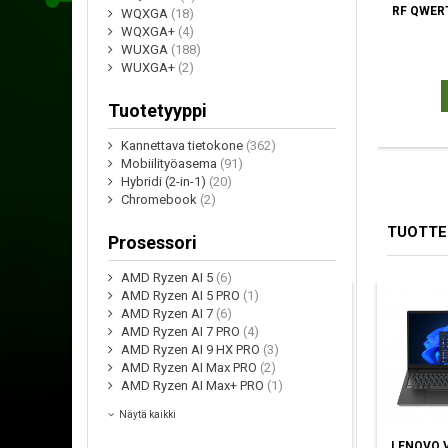
RF QWER
WQXGA
(18)
WQXGA+
(4)
WUXGA
(188)
WUXGA+
(2)
Tuotetyyppi
Kannettava tietokone
(362)
Mobiilityöasema
(91)
Hybridi (2-in-1)
(20)
Chromebook
(2)
TUOTTE
Prosessori
AMD Ryzen AI 5
(6)
AMD Ryzen AI 5 PRO
(1)
AMD Ryzen AI 7
(6)
AMD Ryzen AI 7 PRO
(4)
AMD Ryzen AI 9 HX PRO
(3)
AMD Ryzen AI Max PRO
(2)
AMD Ryzen AI Max+ PRO
(1)
Näytä kaikki
APPLE MACBOOK
DELL PRO 15
LENOVO V