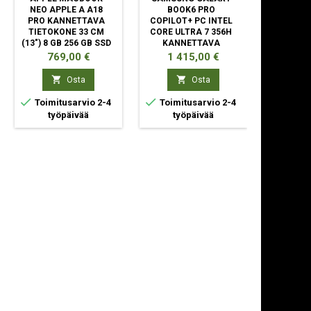
NEO APPLE A A18
BOOK6 PRO
PB16250
PRO KANNETTAVA
COPILOT+ PC INTEL
5 120U 
TIETOKONE 33 CM
CORE ULTRA 7 356H
TIETOKO
(13") 8 GB 256 GB SSD
KANNETTAVA
(16") FU
WI-FI 6E (802.11AX)
TIETOKONE 35,6 CM
DDR5-SD
Hinta
Hinta
Hint
769,00 €
1 415,00 €
1 5
MACOS TAHOE LIME
(14")
SSD 
KOSKETUSNÄYTTÖ


Osta
Osta
WQXGA+ 32 GB


Toimitusarvio 2-4
Toimitusarvio 2-4
työpäivää
työpäivää