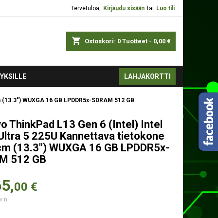
Tervetuloa,
Kirjaudu sisään
tai
Luo tili
shopping_cart
Ostoskori:
0
Tuotteet - 0,00 €
YKSILLE
LAHJAKORTTI
8 cm (13.3") WUXGA 16 GB LPDDR5x-SDRAM 512 GB
o ThinkPad L13 Gen 6 (Intel) Intel
Ultra 5 225U Kannettava tietokone
cm (13.3") WUXGA 16 GB LPDDR5x-
M 512 GB
5,
00 €
v:n