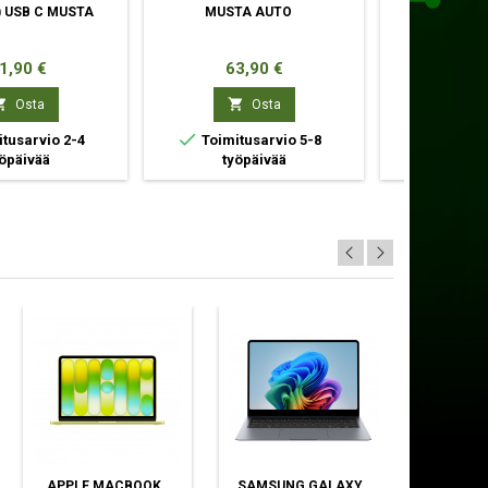
1) USB C MUSTA
MUSTA AUTO
LANGATON 
inta
Hinta
Hin
1,90 €
63,90 €
23,



Osta
Osta


tusarvio 2-4
Toimitusarvio 5-8
Toimitu
öpäivää
työpäivää
työp
APPLE MACBOOK
SAMSUNG GALAXY
DELL P