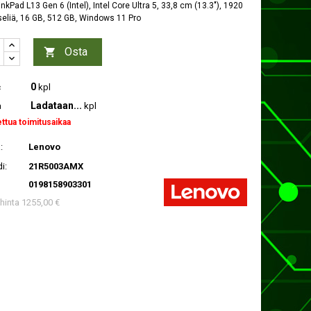
nkPad L13 Gen 6 (Intel), Intel Core Ultra 5, 33,8 cm (13.3"), 1920
seliä, 16 GB, 512 GB, Windows 11 Pro
Osta

0
c
kpl
Ladataan...
a
kpl
ettua toimitusaikaa
:
Lenovo
i:
21R5003AMX
0198158903301
 hinta 1255,00 €