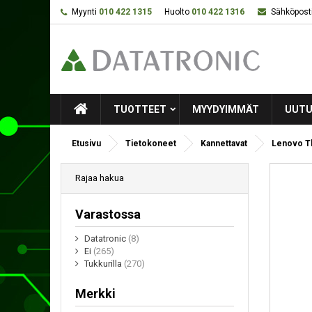
Myynti
010 422 1315
Huolto
010 422 1316
Sähköposti
TUOTTEET
MYYDYIMMÄT
UUTU
Etusivu
Tietokoneet
Kannettavat
Lenovo Th
Rajaa hakua
Varastossa
Datatronic
(8)
Ei
(265)
Tukkurilla
(270)
Merkki