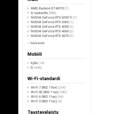
AMD Radeon R7 M370
(1)
Ei saatavilla
(386)
NVIDIA GeForce RTX 3050 Ti
(1)
NVIDIA GeForce RTX 3060
(1)
NVIDIA GeForce RTX 4050
(2)
NVIDIA GeForce RTX 4060
(2)
NVIDIA GeForce RTX 4070
(2)
Näytä kaikki
Mobiili
Kyllä
(14)
Ei
(445)
Wi-Fi-standardi
Wi-Fi 7 (802.11be)
(234)
Wi-Fi 6E (802.11ax)
(182)
Wi-Fi 6 (802.11ax)
(54)
Wi-Fi 5 (802.11ac)
(4)
Taustavalaistu