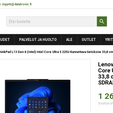
:
myynti@datatronic.fi

UDET
PALVELUT JA HUOLTO
ALE
OUTLET
YRIT
inkPad L13 Gen 6 (Intel) Intel Core Ultra 5 225U Kannettava tietokone 33,
Lenov
Core 
33,8 
SDRA
1 26
Sisältää al