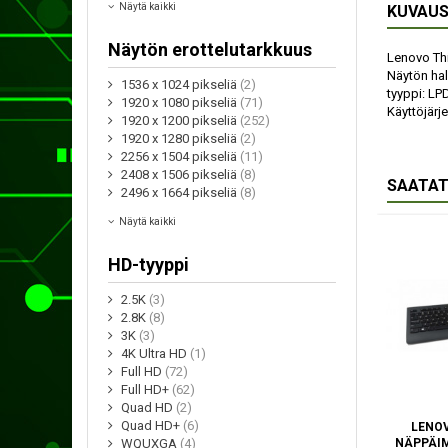
Näytä kaikki
KUVAU
Näytön erottelutarkkuus
Lenovo Thi
Näytön hal
1536 x 1024 pikseliä
(2)
tyyppi: LP
1920 x 1080 pikseliä
(71)
Käyttöjärj
1920 x 1200 pikseliä
(252)
1920 x 1280 pikseliä
(2)
2256 x 1504 pikseliä
(11)
2408 x 1506 pikseliä
(8)
SAATAT
2496 x 1664 pikseliä
(8)
Näytä kaikki
HD-tyyppi
2.5K
(3)
2.8K
(8)
3K
(3)
4K Ultra HD
(1)
Full HD
(72)
Full HD+
(62)
Quad HD
(2)
Quad HD+
(6)
LENOV
NÄPPÄI
WQUXGA
(4)