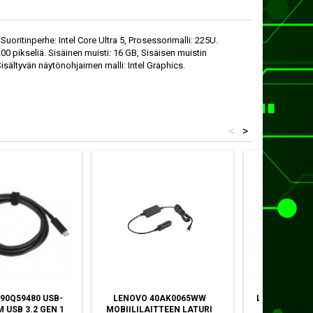
uoritinperhe: Intel Core Ultra 5, Prosessorimalli: 225U.
0 pikseliä. Sisäinen muisti: 16 GB, Sisäisen muistin
ältyvän näytönohjaimen malli: Intel Graphics.
<
>
90Q59480 USB-
LENOVO 40AK0065WW
LENOVO 4Y50
M USB 3.2 GEN 1
MOBIILILAITTEEN LATURI
MOLEMPI