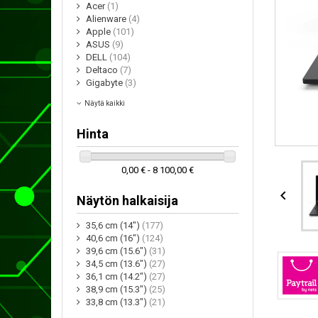
Acer
(1)
Alienware
(4)
Apple
(101)
ASUS
(9)
DELL
(104)
Deltaco
(7)
Gigabyte
(3)
Näytä kaikki
Hinta
0,00 € - 8 100,00 €

Näytön halkaisija
35,6 cm (14")
(177)
40,6 cm (16")
(124)
39,6 cm (15.6")
(31)
34,5 cm (13.6")
(27)
36,1 cm (14.2")
(27)
38,9 cm (15.3")
(25)
33,8 cm (13.3")
(21)