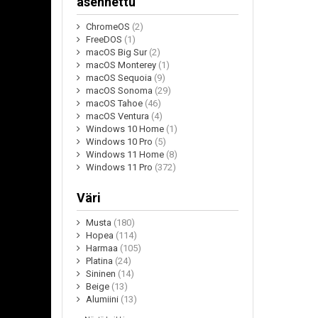
asennettu
ChromeOS
(2)
FreeDOS
(1)
macOS Big Sur
(2)
macOS Monterey
(1)
macOS Sequoia
(9)
macOS Sonoma
(29)
macOS Tahoe
(46)
macOS Ventura
(4)
Windows 10 Home
(1)
Windows 10 Pro
(5)
Windows 11 Home
(8)
Windows 11 Pro
(372)
Väri
Musta
(180)
Hopea
(114)
Harmaa
(105)
Platina
(24)
Sininen
(14)
Beige
(13)
Alumiini
(13)