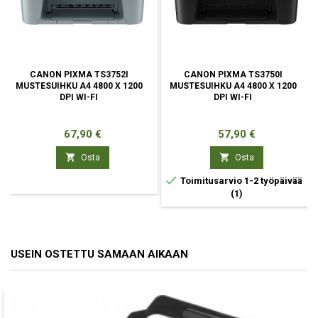
CANON PIXMA TS3752I
CANON PIXMA TS3750I
MUSTESUIHKU A4 4800 X 1200
MUSTESUIHKU A4 4800 X 1200
DPI WI-FI
DPI WI-FI
Hinta
Hinta
67,90 €
57,90 €


Osta
Osta

Toimitusarvio 1-2 työpäivää
(1)
USEIN OSTETTU SAMAAN AIKAAN