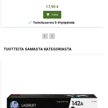
Hinta
17,90 €

Osta

Toimitusarvio 5-8 työpäivää
TUOTTEITA SAMASTA KATEGORIASTA