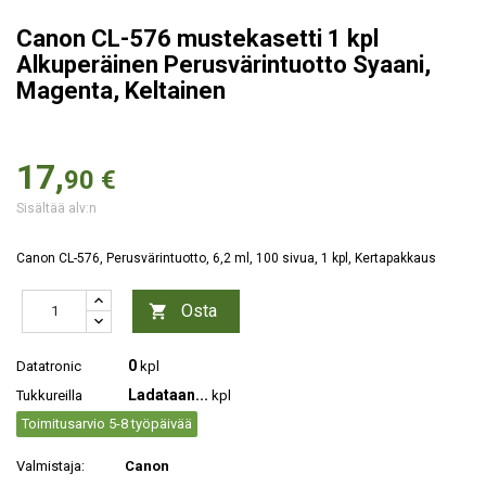
Canon CL-576 mustekasetti 1 kpl
Alkuperäinen Perusvärintuotto Syaani,
Magenta, Keltainen
17,
90 €
Sisältää alv:n
Canon CL-576, Perusvärintuotto, 6,2 ml, 100 sivua, 1 kpl, Kertapakkaus
Osta

0
Datatronic
kpl
Ladataan...
Tukkureilla
kpl
Toimitusarvio 5-8 työpäivää
Valmistaja:
Canon