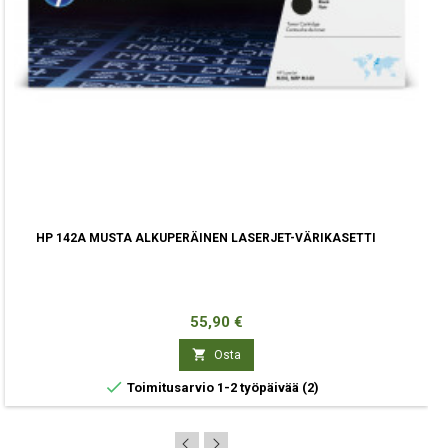
HP 142A MUSTA ALKUPERÄINEN LASERJET-VÄRIKASETTI
Hinta
55,90 €

Osta

Toimitusarvio 1-2 työpäivää
(2)