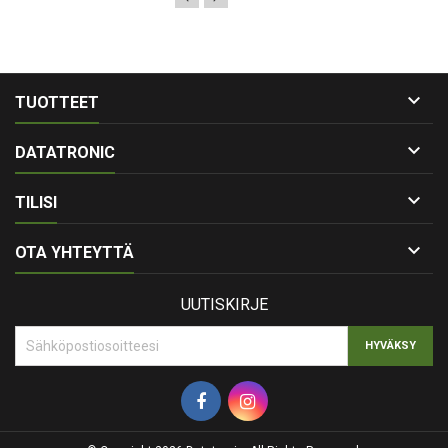

TUOTTEET

DATATRONIC

TILISI

OTA YHTEYTTÄ
UUTISKIRJE