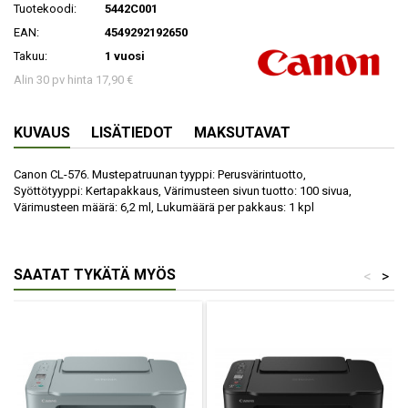
Tuotekoodi:
5442C001
EAN:
4549292192650
Takuu:
1 vuosi
Alin 30 pv hinta 17,90 €
KUVAUS
LISÄTIEDOT
MAKSUTAVAT
Canon CL-576. Mustepatruunan tyyppi: Perusvärintuotto,
Syöttötyyppi: Kertapakkaus, Värimusteen sivun tuotto: 100 sivua,
Värimusteen määrä: 6,2 ml, Lukumäärä per pakkaus: 1 kpl
SAATAT TYKÄTÄ MYÖS
<
>