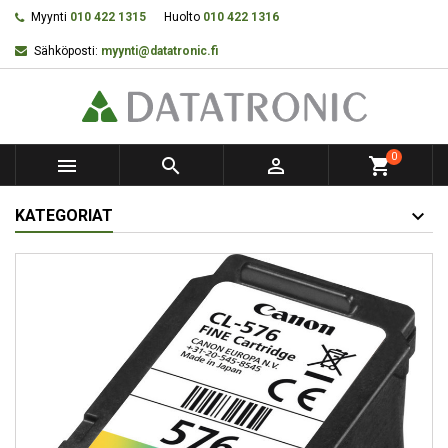
Myynti
010 422 1315
Huolto
010 422 1316
Sähköposti:
myynti@datatronic.fi
0



shopping_cart
KATEGORIAT