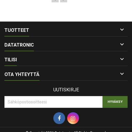

TUOTTEET

DATATRONIC

TILISI

OTA YHTEYTTÄ
UUTISKIRJE