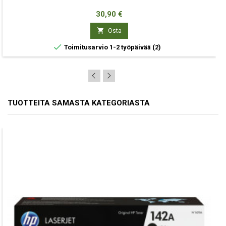
Hinta
30,90 €

Osta

Toimitusarvio 1-2 työpäivää
(2)
TUOTTEITA SAMASTA KATEGORIASTA