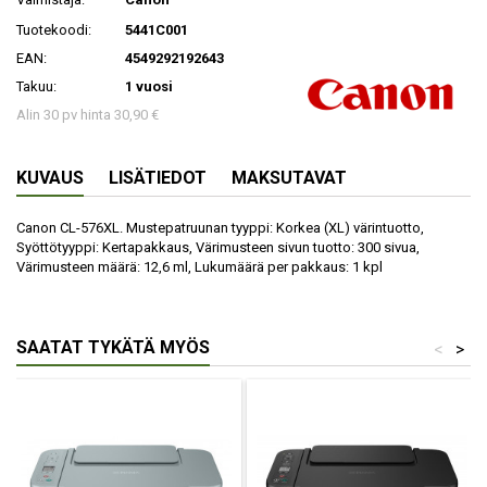
Tuotekoodi:
5441C001
EAN:
4549292192643
Takuu:
1 vuosi
Alin 30 pv hinta 30,90 €
KUVAUS
LISÄTIEDOT
MAKSUTAVAT
Canon CL-576XL. Mustepatruunan tyyppi: Korkea (XL) värintuotto,
Syöttötyyppi: Kertapakkaus, Värimusteen sivun tuotto: 300 sivua,
Värimusteen määrä: 12,6 ml, Lukumäärä per pakkaus: 1 kpl
SAATAT TYKÄTÄ MYÖS
<
>