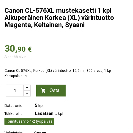
Canon CL-576XL mustekasetti 1 kpl
Alkuperäinen Korkea (XL) värintuotto
Magenta, Keltainen, Syaani
30,
90 €
Sisältää alv:n
Canon CL-576XL, Korkea (XL) värintuotto, 12,6 ml, 300 sivua, 1 kpl,
Kertapakkaus
Osta

5
Datatronic
kpl
Ladataan...
Tukkureilla
kpl
Toimitusarvio 1-2 työpäivää
Valmistaja:
Canon