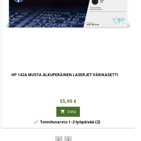
HP 142A MUSTA ALKUPERÄINEN LASERJET-VÄRIKASETTI
Hinta
55,90 €

Osta

Toimitusarvio 1-2 työpäivää
(2)