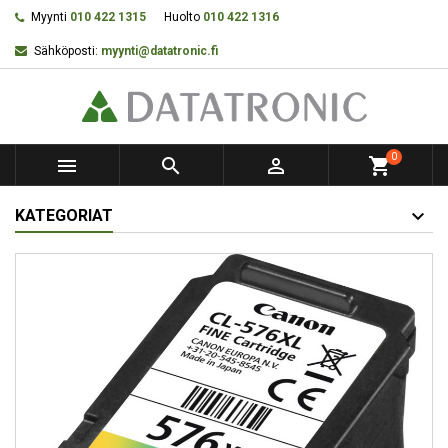
Myynti
010 422 1315
Huolto
010 422 1316
Sähköposti:
myynti@datatronic.fi
0



shopping_cart
KATEGORIAT