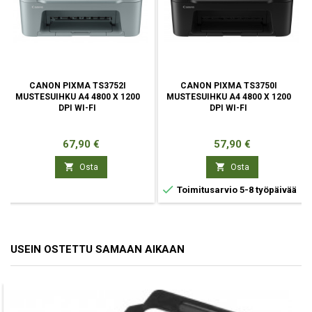
CANON PIXMA TS3752I
CANON PIXMA TS3750I
MUSTESUIHKU A4 4800 X 1200
MUSTESUIHKU A4 4800 X 1200
DPI WI-FI
DPI WI-FI
Hinta
Hinta
67,90 €
57,90 €


Osta
Osta

Toimitusarvio 5-8 työpäivää
USEIN OSTETTU SAMAAN AIKAAN