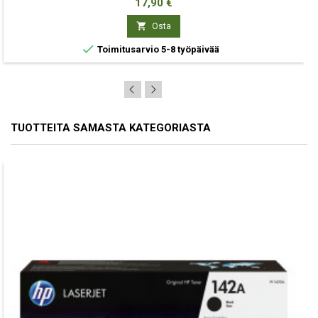
Hinta
17,90 €

Osta

Toimitusarvio 5-8 työpäivää
TUOTTEITA SAMASTA KATEGORIASTA