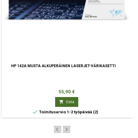
HP 142A MUSTA ALKUPERÄINEN LASERJET-VÄRIKASETTI
Hinta
55,90 €

Osta

Toimitusarvio 1-2 työpäivää
(2)