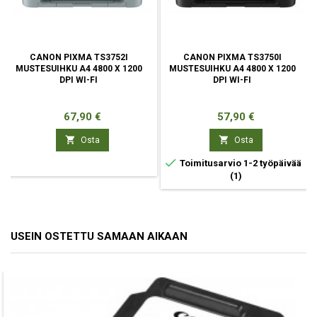
CANON PIXMA TS3752I
CANON PIXMA TS3750I
MUSTESUIHKU A4 4800 X 1200
MUSTESUIHKU A4 4800 X 1200
DPI WI-FI
DPI WI-FI
Hinta
Hinta
67,90 €
57,90 €


Osta
Osta

Toimitusarvio 1-2 työpäivää
(1)
USEIN OSTETTU SAMAAN AIKAAN