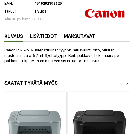
EAN:
4549292192629
Takuu:
1 vuosi
Alin 30 pv hinta 17,90 €
KUVAUS
LISÄTIEDOT
MAKSUTAVAT
Canon PG-575. Mustepatruunan tyyppi: Perusvärintuotto, Mustan
musteen määrä: 6,2 ml, Syöttötyyppi: Kertapakkaus, Lukumäärä per
pakkaus: 1 kpl, Mustan musteen sivun tuotto: 100 sivua
SAATAT TYKÄTÄ MYÖS
<
>