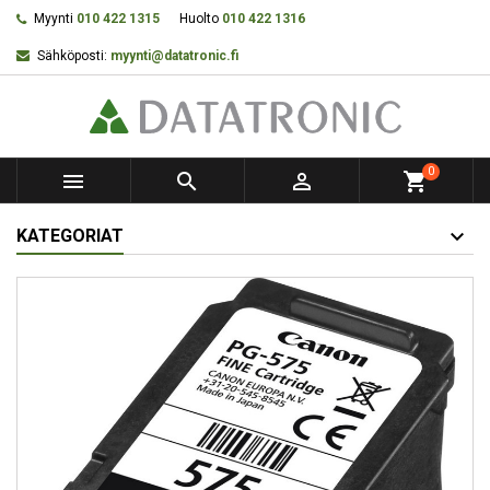
Myynti
010 422 1315
Huolto
010 422 1316
Sähköposti:
myynti@datatronic.fi
0



shopping_cart
KATEGORIAT