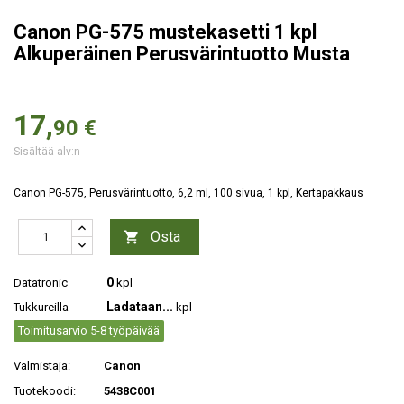
Canon PG-575 mustekasetti 1 kpl
Alkuperäinen Perusvärintuotto Musta
17,
90 €
Sisältää alv:n
Canon PG-575, Perusvärintuotto, 6,2 ml, 100 sivua, 1 kpl, Kertapakkaus
Osta

0
Datatronic
kpl
Ladataan...
Tukkureilla
kpl
Toimitusarvio 5-8 työpäivää
Valmistaja:
Canon
Tuotekoodi:
5438C001