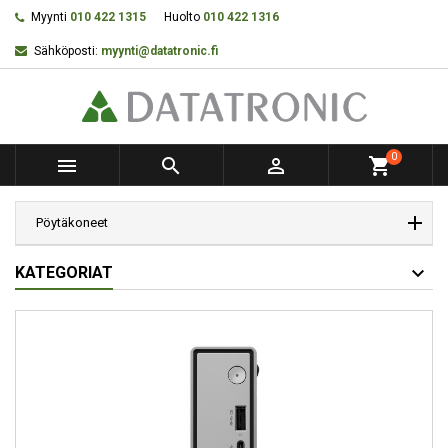
Myynti
010 422 1315
Huolto
010 422 1316
Sähköposti:
myynti@datatronic.fi
0



shopping_cart
Pöytäkoneet
KATEGORIAT