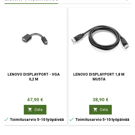
LENOVO DISPLAYPORT - VGA
LENOVO DISPLAYPORT 1,8 M
0,2 M
MUSTA
Hinta
Hinta
47,90 €
38,90 €


Osta
Osta


Toimitusarvio 5-10 työpäivää
Toimitusarvio 5-10 työpäivää