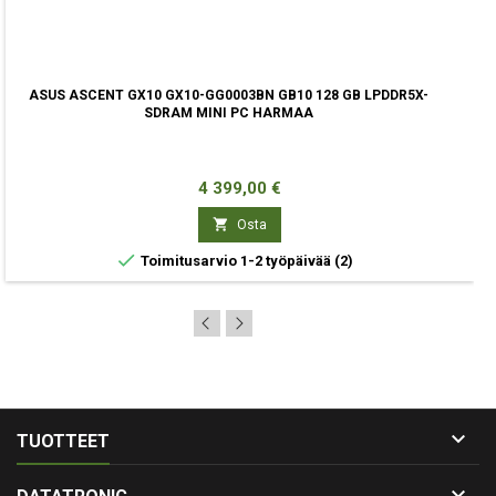
ASUS ASCENT GX10 GX10-GG0003BN GB10 128 GB LPDDR5X-
SDRAM MINI PC HARMAA
Hinta
4 399,00 €

Osta

Toimitusarvio 1-2 työpäivää
(2)

TUOTTEET
