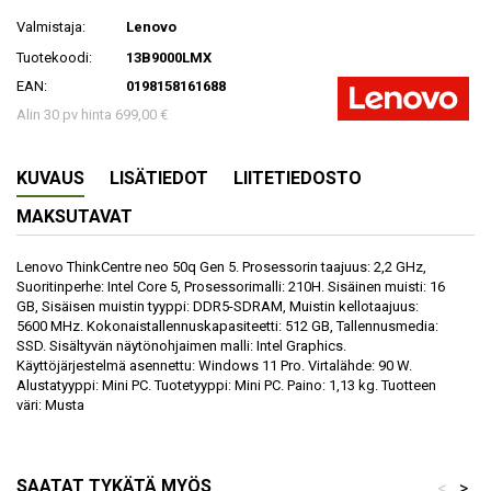
Valmistaja:
Lenovo
Tuotekoodi:
13B9000LMX
EAN:
0198158161688
Alin 30 pv hinta 699,00 €
KUVAUS
LISÄTIEDOT
LIITETIEDOSTO
MAKSUTAVAT
Lenovo ThinkCentre neo 50q Gen 5. Prosessorin taajuus: 2,2 GHz,
Suoritinperhe: Intel Core 5, Prosessorimalli: 210H. Sisäinen muisti: 16
GB, Sisäisen muistin tyyppi: DDR5-SDRAM, Muistin kellotaajuus:
5600 MHz. Kokonaistallennuskapasiteetti: 512 GB, Tallennusmedia:
SSD. Sisältyvän näytönohjaimen malli: Intel Graphics.
Käyttöjärjestelmä asennettu: Windows 11 Pro. Virtalähde: 90 W.
Alustatyyppi: Mini PC. Tuotetyyppi: Mini PC. Paino: 1,13 kg. Tuotteen
väri: Musta
SAATAT TYKÄTÄ MYÖS
<
>