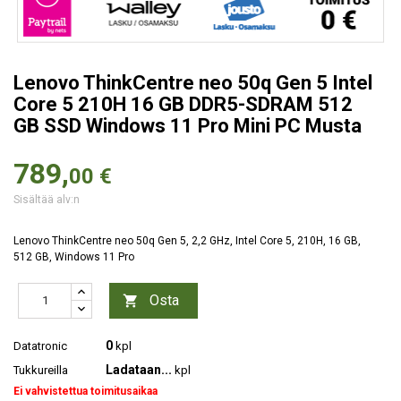
Lenovo ThinkCentre neo 50q Gen 5 Intel
Core 5 210H 16 GB DDR5-SDRAM 512
GB SSD Windows 11 Pro Mini PC Musta
789,
00 €
Sisältää alv:n
Lenovo ThinkCentre neo 50q Gen 5, 2,2 GHz, Intel Core 5, 210H, 16 GB,
512 GB, Windows 11 Pro
Osta

0
Datatronic
kpl
Ladataan...
Tukkureilla
kpl
Ei vahvistettua toimitusaikaa